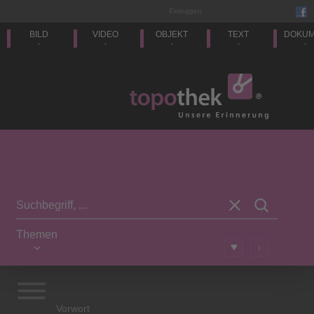
Einloggen
BILD
VIDEO
OBJEKT
TEXT
DOKU
-
-
-
-
-
Themen
i
Vorwort